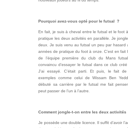
nouveaux joueurs au fil du temps.
Pourquoi avez-vous opté pour le futsal ?
En fait, je suis à cheval entre le futsal et le foot
pratique les deux activités en parallèle. Je jongle
deux. Je suis venu au futsal un peu par hasard
années de pratique du foot à onze. C’est en fait 
de l’équipe première du club du Mans futsa
convaincu d’essayer le futsal dans ce club cré
J’ai essayé. C’était parti. Et puis, le fait d
exemples comme celui de Wissam Ben Yedde
débuté sa carrière par le futsal me fait pense
peut passer de l’un à l’autre.
Comment jongle-t-on entre les deux activités
Je possède une double licence. Il suffit d’avoir l’