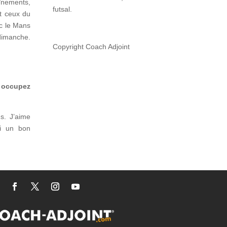
înements,
futsal.
et ceux du
ec le Mans
 dimanche.
Copyright Coach Adjoint
 occupez
hs. J’aime
ai un bon