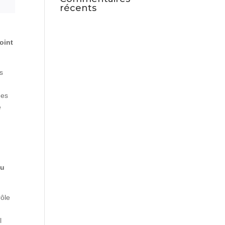
récents
joint
s
ées
e
au
rôle
l