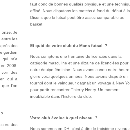
faut donc de bonnes qualités physique et une techniq
affiné. Nous disputons les matchs à fond du début à la 
Disons que le futsal peut être assez comparable au
basket.
 à onze. Je
 entre les
 après des
Et quid de votre club du Mans futsal ?
le gardien
Nous comptons une trentaine de licenciés dans la
l qui m’a
catégorie masculine et une dizaine de licenciées pour
é en 2008.
notre équipe féminine. Nous avons connu notre heure
e voir des
gloire voici quelques années. Nous avions disputé un
r, qui a
tournoi dont le vainqueur gagnait un voyage à New Yo
r que l’on
pour partir rencontrer Thierry Henry. Un moment
inoubliable dans l’histoire du club.
 ?
Votre club évolue à quel niveau ?
accord des
Nous sommes en DH, c’est à dire le troisième niveau 