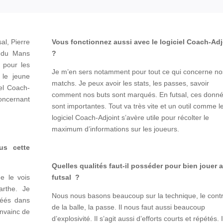
al, Pierre
Vous fonctionnez aussi avec le logiciel Coach-Ad
b du Mans
?
n pour les
Je m’en sers notamment pour tout ce qui concerne no
 le jeune
matchs. Je peux avoir les stats, les passes, savoir
el Coach-
comment nos buts sont marqués. En futsal, ces donn
concernant
sont importantes. Tout va très vite et un outil comme l
logiciel Coach-Adjoint s’avère utile pour récolter le
maximum d’informations sur les joueurs.
ous cette
Quelles qualités faut-il posséder pour bien jouer 
e le vois
futsal ?
rthe. Je
Nous nous basons beaucoup sur la technique, le cont
réés dans
de la balle, la passe. Il nous faut aussi beaucoup
onvainc de
d’explosivité. Il s’agit aussi d’efforts courts et répétés. I