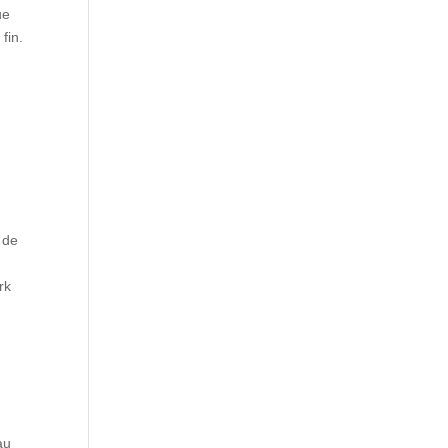
ue
fin.
 de
rk
au